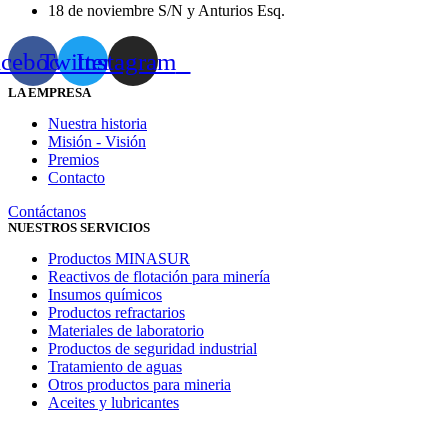
18 de noviembre S/N y Anturios Esq.
acebook
Twitter
Instagram
LA EMPRESA
Nuestra historia
Misión - Visión
Premios
Contacto
Contáctanos
NUESTROS SERVICIOS
Productos MINASUR
Reactivos de flotación para minería
Insumos químicos
Productos refractarios
Materiales de laboratorio
Productos de seguridad industrial
Tratamiento de aguas
Otros productos para mineria
Aceites y lubricantes