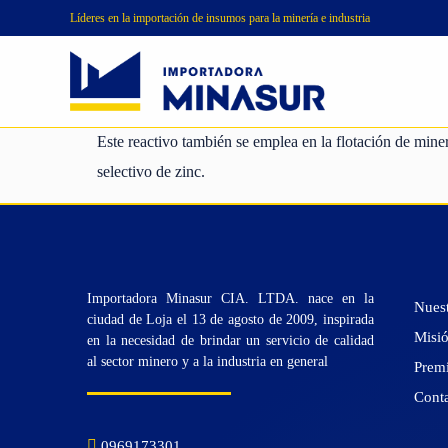
Líderes en la importación de insumos para la minería e industria
Reactivos de
Productos
flotación para
Insumos
MINASUR
minería
químicos
Este reactivo también se emplea en la flotación de miner
selectivo de zinc.
Importadora Minasur CIA. LTDA. nace en la
Nuest
ciudad de Loja el 13 de agosto de 2009, inspirada
Misió
en la necesidad de brindar un servicio de calidad
al sector minero y a la industria en general
Prem
Cont
0969173301