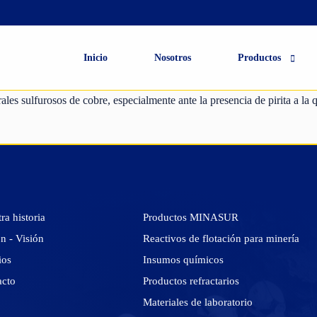
Productos de
Productos
Materiales de
seguridad
Inicio
Nosotros
Productos
refractarios
laboratorio
industrial
ales sulfurosos de cobre, especialmente ante la presencia de pirita a l
ra historia
Productos MINASUR
n - Visión
Reactivos de flotación para minería
ios
Insumos químicos
acto
Productos refractarios
Materiales de laboratorio