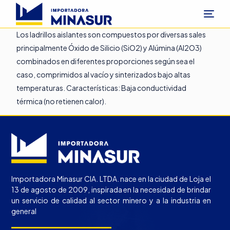
Los ladrillos aislantes son compuestos por diversas sales
principalmente Óxido de Silicio (SiO2) y Alúmina (Al2O3)
combinados en diferentes proporciones según sea el
caso, comprimidos al vacío y sinterizados bajo altas
temperaturas. Características: Baja conductividad
térmica (no retienen calor).
Importadora Minasur CIA. LTDA. nace en la ciudad de Loja el
13 de agosto de 2009, inspirada en la necesidad de brindar
un servicio de calidad al sector minero y a la industria en
general