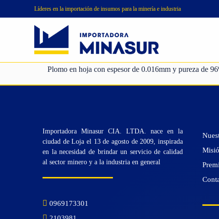
Líderes en la importación de insumos para la minería e industria
Reactivos de
Productos
flotación para
Insumos
MINASUR
minería
químicos
Plomo en hoja con espesor de 0.016mm y pureza de 9
Importadora Minasur CIA. LTDA. nace en la
Nuest
ciudad de Loja el 13 de agosto de 2009, inspirada
Misió
en la necesidad de brindar un servicio de calidad
al sector minero y a la industria en general
Prem
Cont
0969173301
2103981