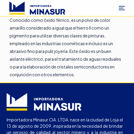
Conocido como óxido férrico, es un polvo de color
amarillo considerado a igual que el hierro II como un
pigmento para utilizar diversas clases de pinturas,
empleado en las industrias cosméticas e incluso es un
abrasivo fino para pulir joyería. Este óxido es un buen
aislante eléctrico, para el tratamiento de aguas residuales
o para la elaboración de cristales semiconductores en
conjunción con otros elementos.
Importadora Minasur CIA. LTDA. nace en la ciudad de Loja el
13 de agosto de 2009, inspirada en la necesidad de brindar
un servicio de calidad al sector minero y a la industria en