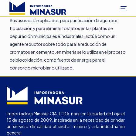
Sus usos están aplicados para purificación de agua por
floculación y para eliminar fosfatos en las plantas de
depuración municipales e industriales, actúa como un
agente reductor sobre todo para la reducción de
cromatos en cemento, en minería se lo utiliza en el proceso
de biooxidación; como fuente de energía para el
consorcio microbiano utilizado.
Importadora Minasur CIA. LTDA. nace en la ciudad de Loja el
13 de agosto de 2009, inspirada en la necesidad de brindar
un servicio de calidad al sector minero y a la industria en
general